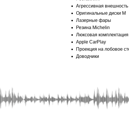
Агрессивная внешность
Оригинальные диски М
Лазерные фары
Резина Мiсhеlin
Люксовая комплектация
Аррlе СаrРlаy
Проекция на лобовое ст
Доводчики