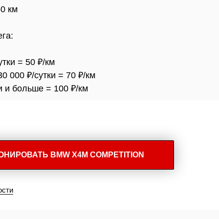
50 км
га:
утки = 50 ₽/км
30 000 ₽/сутки = 70 ₽/км
и и больше = 100 ₽/км
ОНИРОВАТЬ BМW X4M COMPETITION
ости