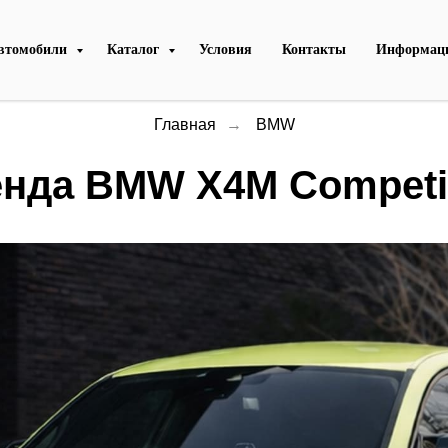
втомобили
Каталог
Условия
Контакты
Информац
Главная
→
BMW
нда BМW X4M Competi