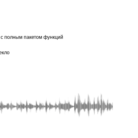
 с полным пакетом функций
екло