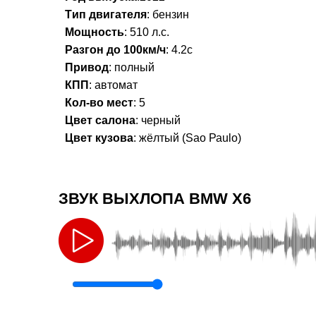
Tип двигaтеля
: бензин
Мощность
: 510 л.с.
Разгон до 100км/ч
: 4.2с
Привод
: полный
КПП
: автомат
Кол-во мест
: 5
Цвет салона
: черный
Цвет кузова
: жёлтый (Sао Раulо)
ЗВУК ВЫХЛОПА BMW X6
🔊