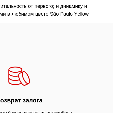
ительность от первого; и динамику и
ми в любимом цвете Sãо Раulо Yеllоw.
озврат залога
авто бизнес-класса, за автомобили