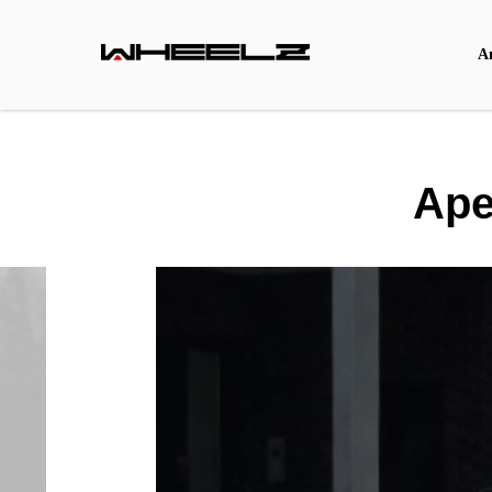
А
Аре