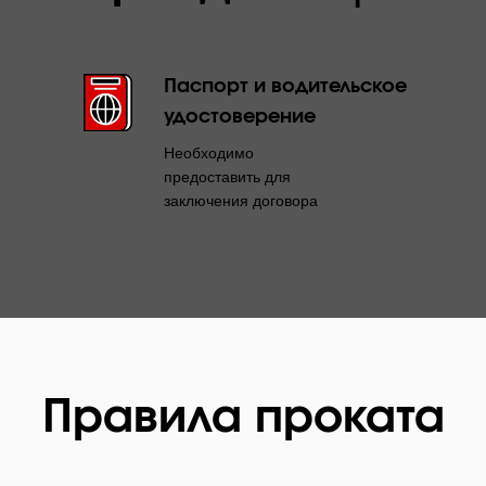
Паспорт
и водительское
удостоверение
Необходимо
предоставить для
заключения договора
Правила проката