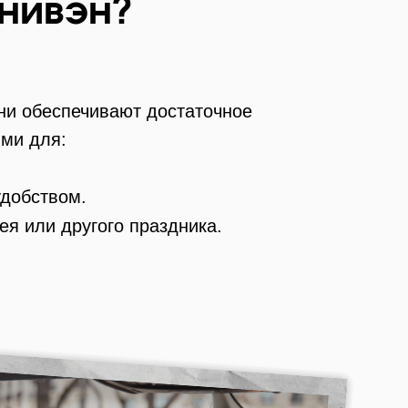
инивэн?
ни обеспечивают достаточное
ми для:​
добством.​
я или другого праздника.​