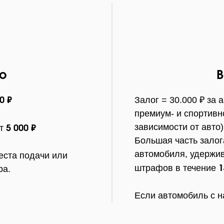
о
В
Залог = 30.000 ₽ за 
0 ₽
премиум- и спортивн
зависимости от авто)
от
5
000 ₽
Большая часть залог
автомобиля, удержи
еста подачи или
штрафов в течение
ра.
1
Если автомобиль с н