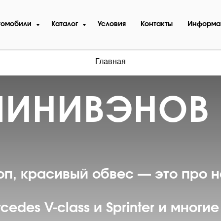
томобили
Каталог
Условия
Контакты
Информа
Главная
МИНИВЭНОВ 
оп, красивый обвес
— это про н
edes V-class и Sprinter и многие