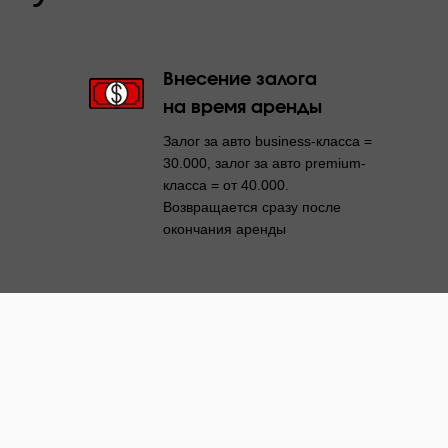
Внесение залога
на время аренды
Залог за авто business-класса =
30.000, залог за авто premium-
класса = от 40.000.
Возвращается сразу после
окончания аренды