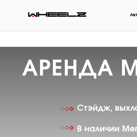
Ав
АРЕНДА 
Стэйдж, выхл
В наличии Merc