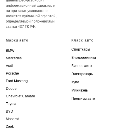
данном ресурсе, носит
информационный характер и
ни при каких условиях не
является публичной офертой,
определяемой положениями
статьи 437 ГК РФ.
Марки авто
Класс авто
Спорткары
BMW
Внедорожники
Mercedes
Audi
Бизнес авто
Porsche
Электрокары
Ford Mustang
Купе
Dodge
Минивэны
Chevrolet Camaro
Премиум авто
Toyota
BYD
Maserati
Zeekr