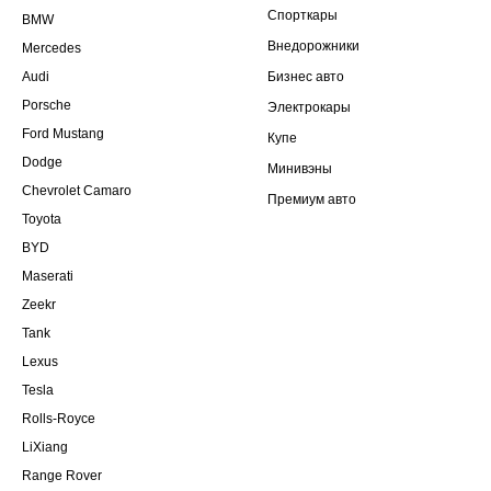
Спорткары
BMW
Внедорожники
Mercedes
Audi
Бизнес авто
Porsche
Электрокары
Ford Mustang
Купе
Dodge
Минивэны
Chevrolet Camaro
Премиум авто
Toyota
BYD
Maserati
Zeekr
Tank
Lexus
Tesla
Rolls-Royce
LiXiang
Range Rover